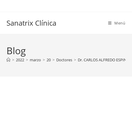
Saltar
al
contenido
Sanatrix Clínica
Menú
Blog
>
2022
>
marzo
>
20
>
Doctores
>
Dr. CARLOS ALFREDO ESPINOS