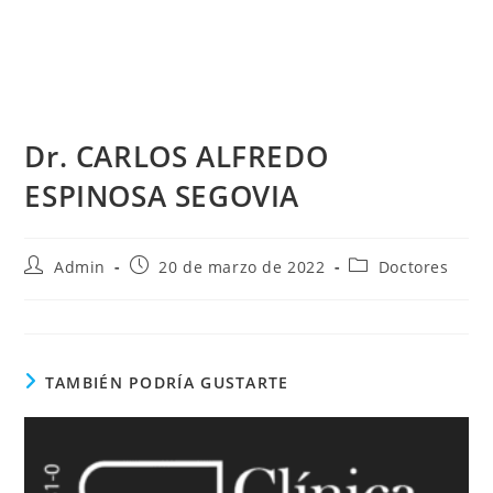
Dr. CARLOS ALFREDO
ESPINOSA SEGOVIA
Autor
Publicación
Categoría
Admin
20 de marzo de 2022
Doctores
de
de
de
la
la
la
entrada:
entrada:
entrada:
TAMBIÉN PODRÍA GUSTARTE