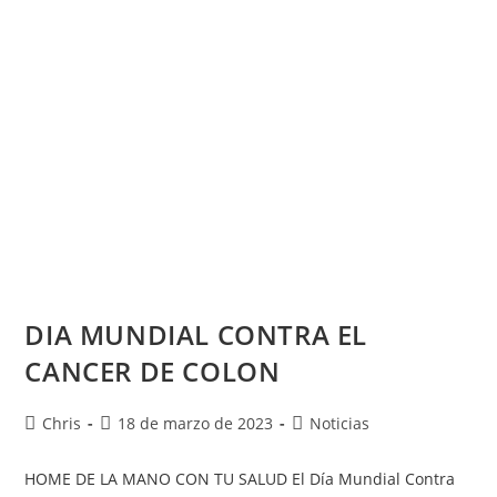
DIA MUNDIAL CONTRA EL
CANCER DE COLON
Autor
Publicación
Categoría
Chris
18 de marzo de 2023
Noticias
de
de
de
la
la
la
HOME DE LA MANO CON TU SALUD El Día Mundial Contra
entrada:
entrada:
entrada: